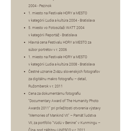
2004 - Pezinok
1. miesto na Festivale HORY a MESTO
v kategórii Ľudia a kultúra 2004 - Bratislava
5. miesto vo Fotosúťaži WATT 2004
v kategórii Reportáž - Bratislava
Hlavná cena Festivalu HORY a MESTO za
súbor portrétov v r. 2006
1. miesto na Festivale HORY a MESTO
v kategórii Ľudia a kultúra 2008 - Bratislava
Čestné uznanie Zväzu slovenských fotografov
za digitálnu makro fotografiu – detail,
Ružomberok v r. 2011
Cena za dokumentárnu fotografiu
“Documentary Award of The Humanity Photo
Awards 2011” pri príležitosti otvorenia výstavy
“Memories of Mankind VII” – Pamäť ľudstva
VII, za portfólio “Vúdú v Benine” v Kunmingu –
Čína, pod záštitou UNESCO v r. 2011