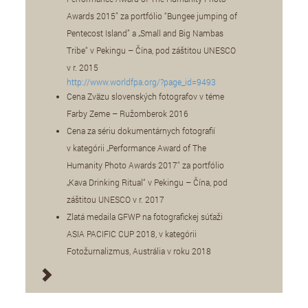
Awards 2015” za portfólio “Bungee jumping of
Pentecost Island” a „Small and Big Nambas
Tribe“ v Pekingu – Čína, pod záštitou UNESCO
v r. 2015
http://www.worldfpa.org/?page_id=9493
Cena Zväzu slovenských fotografov v téme
Farby Zeme – Ružomberok 2016
Cena za sériu dokumentárnych fotografií
v kategórii „Performance Award of The
Humanity Photo Awards 2017“ za portfólio
„Kava Drinking Ritual“ v Pekingu – Čína, pod
záštitou UNESCO v r. 2017
Zlatá medaila GFWP na fotografickej súťaži
ASIA PACIFIC CUP 2018, v kategórii
Fotožurnalizmus, Austrália v roku 2018