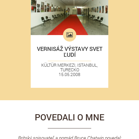
VERNISÁŽ VÝSTAVY SVET
ĽUDÍ
KÜLTÜR MERKEZI, ISTANBUL,
TURECKO
15.05.2008
POVEDALI O MNE
Britský spisovateľ a nomád Bruce Chatwin povedal: