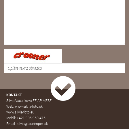
KONTAKT
Silvia Vaculíková EFIAP, MZSF
Web: www.silvia-foto.sk
www.silvia-foto.eu
Mobil: +421 905 960 476
Email: silvia@tourimpex.sk