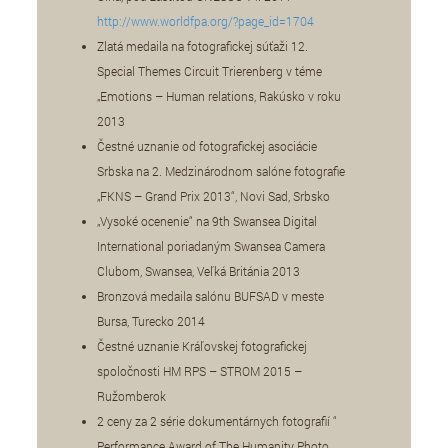
http://www.worldfpa.org/?page_id=1704
Zlatá medaila na fotografickej súťaži 12.
Special Themes Circuit Trierenberg v téme
„Emotions – Human relations, Rakúsko v roku
2013
Čestné uznanie od fotografickej asociácie
Srbska na 2. Medzinárodnom salóne fotografie
„FKNS – Grand Prix 2013“, Novi Sad, Srbsko
„Vysoké ocenenie“ na 9th Swansea Digital
International poriadaným Swansea Camera
Clubom, Swansea, Veľká Británia 2013
Bronzová medaila salónu BUFSAD v meste
Bursa, Turecko 2014
Čestné uznanie Kráľovskej fotografickej
spoločnosti HM RPS – STROM 2015 –
Ružomberok
2 ceny za 2 série dokumentárnych fotografií “
Performance Award of The Humanity Photo