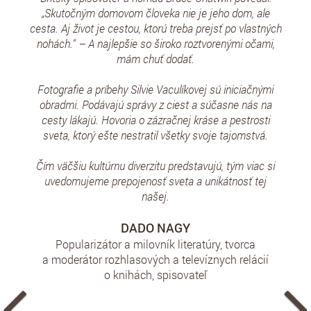
„Skutočným domovom človeka nie je jeho dom, ale
cesta. Aj život je cestou, ktorú treba prejsť po vlastných
nohách.“ – A najlepšie so široko roztvorenými očami,
mám chuť dodať.
Fotografie a príbehy Silvie Vaculíkovej sú iniciačnými
obradmi. Podávajú správy z ciest a súčasne nás na
cesty lákajú. Hovoria o zázračnej kráse a pestrosti
sveta, ktorý ešte nestratil všetky svoje tajomstvá.
Čím väčšiu kultúrnu diverzitu predstavujú, tým viac si
uvedomujeme prepojenosť sveta a unikátnosť tej
našej.
DADO NAGY
Popularizátor a milovník literatúry, tvorca
a moderátor rozhlasových a televíznych relácií
o knihách, spisovateľ