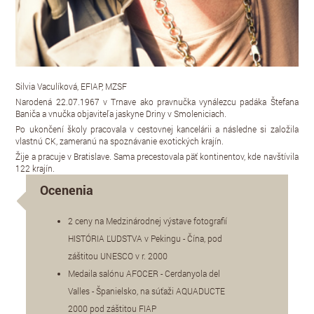
Silvia Vaculíková, EFIAP, MZSF
Narodená 22.07.1967 v Trnave ako pravnučka vynálezcu padáka Štefana
Baniča a vnučka objaviteľa jaskyne Driny v Smoleniciach.
Po ukončení školy pracovala v cestovnej kancelárii a následne si založila
vlastnú CK, zameranú na spoznávanie exotických krajín.
Žije a pracuje v Bratislave. Sama precestovala päť kontinentov, kde navštívila
122 krajín.
Ocenenia
2 ceny na Medzinárodnej výstave fotografií
HISTÓRIA ĽUDSTVA v Pekingu - Čína, pod
záštitou UNESCO v r. 2000
Medaila salónu AFOCER - Cerdanyola del
Valles - Španielsko, na súťaži AQUADUCTE
2000 pod záštitou FIAP