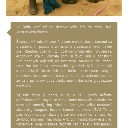
Sú ľudia, ktorí už od detstva vedia čím by chceli byť.
Ja to neviem doteraz.
Šťastie je v živote dôležité. A ja som mala to šťastie stretnúť sa
s cestovaním pracovne a následne precestovať veľa, hlavne
pre Stredoeurópanku z postkomunistického Slovenska,
exotických krajín. Všímala som si život ľudí v bohatých
i chudobných krajinách, ale fascinovali ma tie druhé. Prečo?
Lebo čím boli ľudia jednoduchší, tým boli milší, úprimnejší
a priateľskejší. Na cestách som fotila - chcela som zachytiť
množstvo neopakovateľných chvíľ, kultúr a uvedomila som si,
že už o pár rokov bude všetko inak v dôsledku globalizácie
a pokroku.
"Aj táto fotka je dobrá, aj tá, aj tá - prečo nefotíte
profesionálne?" - spýtal sa ma v Dome fotografie v Bratislave
dnes už zomrelý Ing. Vladimír Vorobjov, veľká osobnosť
slovenskej fotografie, historik, teoretik a profesor VŠVU. Tento
pán, vždy v dobrej nálade a s úsmevom ma hlavne naučil to,
že fotografia musí mať dušu. A to bol impulz, ktorý ešte viac
naštartoval moje snaženie zachytiť cez hľadáčik fotoaparátu