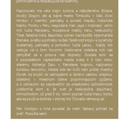
pominuteľné a neopakujúce sa okamihy.
Fascinovalo ma veľa krajín: kultúra a náboženstvo Etiópie,
divoký Dogoni, ale aj bájne mesto Timbuktu v Mali, život
Himbov v Namíbii, pamiatky a povesti Nepálu, historické
Machu Picchu v Peru, nespútaná Irian Jaya v Indonézii, veľmi
milí ľudia Pakistanu, mozaikové mešity Iránu, neskutočný
Tibet, farebná India, Bayonský úsmev Kambodže, Mjanmarská
thanaka, sviatky a pohreby na Bali, farebnosť krojov a pyramídy
Guatemaly, pamiatky a pohodoví ľudia Laosu... Každý kto
cestuje, vie o čom hovorím. Cestovanie vzdeláva, núti nás
zamýšľať sa a posúva nás dopredu. Dostala som sa
k pozostatkom najstaršieho mesta sveta, k 5 tisíc rokov
starému Mohenjo Daru v Pakistane, krajinou nazývanou
kolískou terorizmu. Mieste, kde len kvôli nám prišiel miestny
človek na bicykli so samopalom a čerstvo zabitou sliepkou,
oblečený v miestnom odeve pripomínajúcom pyžamo,
a s úsmevom sa ospravedlnil za oneskorenú pohostinnosť,
uvedomila som si, že svet je neskutočne zaujímavý.
Mimochodom, už pred 5 tis. rokmi poznali ľudia hraciu kocku
aká sa používa dodnes v stolnej hre "Človeče nehnevaj sa".
Pán Vorobjov o mne povedal, že mám "láskavý pohľad na
svet". Posúďte sami.